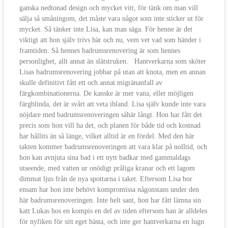
ganska nedtonad design och mycket vitt, för tänk om man vill
sälja så småningom, det måste vara något som inte sticker ut för
mycket. Så tänker inte Lisa, kan man säga. För henne är det
viktigt att hon själv trivs här och nu, vem vet vad som händer i
framtiden. Så hennes badrumsrenovering är som hennes
personlighet, allt annat än slätstruken. Hantverkarna som sköter
Lisas badrumsrenovering jobbar på utan att knota, men en annan
skulle definitivt fått ett och annat migränanfall av
färgkombinationerna. De kanske är mer vana, eller möjligen
färgblinda, det är svårt att veta ibland. Lisa själv kunde inte vara
nöjdare med badrumsrenoveringen såhär långt. Hon har fått det
precis som hon vill ha det, och planen för både tid och kostnad
har hållits än så länge, vilket alltid är en fördel. Med den här
takten kommer badrumsrenoveringen att vara klar på nolltid, och
hon kan avnjuta sina bad i ett nytt badkar med gammaldags
utseende, med vatten ur onödigt pråliga kranar och ett lagom
dimmat ljus från de nya spottarna i taket. Eftersom Lisa bor
ensam har hon inte behövt kompromissa någonstans under den
här badrumsrenoveringen. Inte helt sant, hon har fått lämna sin
katt Lukas hos en kompis en del av tiden eftersom han är alldeles
för nyfiken för sitt eget bästa, och inte ger hantverkarna en lugn