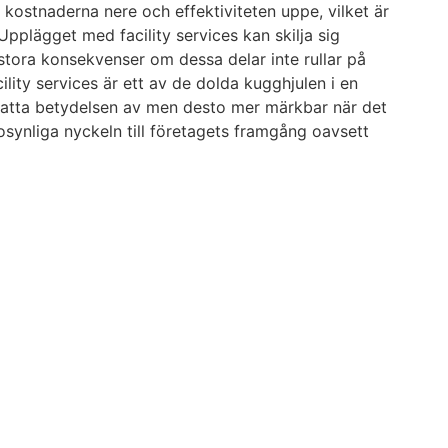
 kostnaderna nere och effektiviteten uppe, vilket är
pplägget med facility services kan skilja sig
tora konsekvenser om dessa delar inte rullar på
lity services är ett av de dolda kugghjulen i en
katta betydelsen av men desto mer märkbar när det
 osynliga nyckeln till företagets framgång oavsett