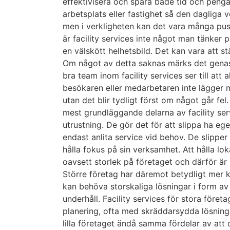
effektivisera och spara både tid och penga
arbetsplats eller fastighet så den dagliga 
men i verkligheten kan det vara många puss
är facility services inte något man tänker 
en välskött helhetsbild. Det kan vara att st
Om något av detta saknas märks det genas
bra team inom facility services ser till att 
besökaren eller medarbetaren inte lägger mär
utan det blir tydligt först om något går fe
mest grundläggande delarna av facility serv
utrustning. De gör det för att slippa ha eg
endast anlita service vid behov. De slippe
hålla fokus på sin verksamhet. Att hålla lok
oavsett storlek på företaget och därför är m
Större företag har däremot betydligt mer k
kan behöva storskaliga lösningar i form a
underhåll. Facility services för stora före
planering, ofta med skräddarsydda lösninga
lilla företaget ändå samma fördelar av att ou