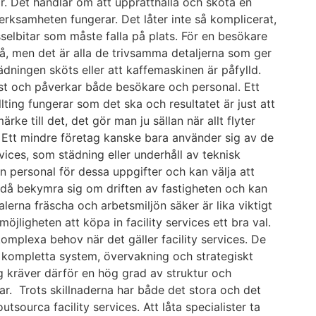
r. Det handlar om att upprätthålla och sköta en
verksamheten fungerar. Det låter inte så komplicerat,
elbitar som måste falla på plats. För en besökare
på, men det är alla de trivsamma detaljerna som ger
ädningen sköts eller att kaffemaskinen är påfylld.
t och påverkar både besökare och personal. Ett
allting fungerar som det ska och resultatet är just att
ke till det, det gör man ju sällan när allt flyter
l. Ett mindre företag kanske bara använder sig av de
ices, som städning eller underhåll av teknisk
en personal för dessa uppgifter och kan välja att
r då bekymra sig om driften av fastigheten och kan
alerna fräscha och arbetsmiljön säker är lika viktigt
öjligheten att köpa in facility services ett bra val.
omplexa behov när det gäller facility services. De
v kompletta system, övervakning och strategiskt
tag kräver därför en hög grad av struktur och
r. Trots skillnaderna har både det stora och det
tsourca facility services. Att låta specialister ta