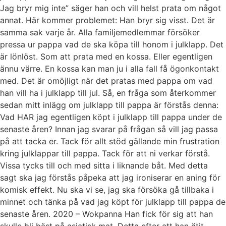
Jag bryr mig inte” säger han och vill helst prata om något
annat. Här kommer problemet: Han bryr sig visst. Det är
samma sak varje år. Alla familjemedlemmar försöker
pressa ur pappa vad de ska köpa till honom i julklapp. Det
är lönlöst. Som att prata med en kossa. Eller egentligen
ännu värre. En kossa kan man ju i alla fall få ögonkontakt
med. Det är omöjligt när det pratas med pappa om vad
han vill ha i julklapp till jul. Så, en fråga som återkommer
sedan mitt inlägg om julklapp till pappa är förstås denna:
Vad HAR jag egentligen köpt i julklapp till pappa under de
senaste åren? Innan jag svarar på frågan så vill jag passa
på att tacka er. Tack för allt stöd gällande min frustration
kring julklappar till pappa. Tack för att ni verkar förstå.
Vissa tycks till och med sitta i liknande båt. Med detta
sagt ska jag förstås påpeka att jag ironiserar en aning för
komisk effekt. Nu ska vi se, jag ska försöka gå tillbaka i
minnet och tänka på vad jag köpt för julklapp till pappa de
senaste åren. 2020 – Wokpanna Han fick för sig att han