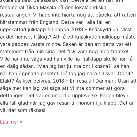
skulle bli bäst på asiatisk mat. Detta efter att han ätit
fenomenal Tikka Masala på den lokala indiska
restaurangen. Vi hade inte hjärta nog att påpeka att rätten
härstammar från England. Detta var i alla fall en
uppskattad julklapp till pappa. 2019 – Knäskydd Ja, visst
är det hemskt tråkigt? Att få ett knäskydd i julklapp måste
vara pappas värsta minne. Saken är den att detta var ett
statement från min sida. Det fick vara nog med tramset.
Ville han inte säga vad han ville ha i julklapp skulle han få
en dålig sådan. ”Men jag har ju inte ont i knäna?” sa han
när han öppnade paketet. Då log jag bara till svar. Coolt?
Elakt? Åsikter beivras. 2018 – En resa till Danmark Utan att
säga mer kan jag väl säga att vi inte kommer att göra
detta igen. Det var en underlig upplevelse. Pappa blev i
alla fall glad när jag gav resan till honom i julklapp. Det är
väl det som räknas!
Läs mer »