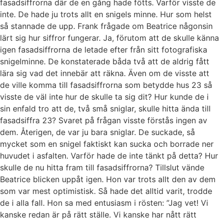
fasadsiffrorna där de en gång hade fötts. Varför visste de
inte. De hade ju trots allt en snigels minne. Hur som helst
så stannade de upp. Frank frågade om Beatrice någonsin
lärt sig hur siffror fungerar. Ja, förutom att de skulle känna
igen fasadsiffrorna de letade efter från sitt fotografiska
snigelminne. De konstaterade båda två att de aldrig fått
lära sig vad det innebär att räkna. Även om de visste att
de ville komma till fasadsiffrorna som betydde hus 23 så
visste de väl inte hur de skulle ta sig dit? Hur kunde de i
sin enfald tro att de, två små sniglar, skulle hitta ända till
fasadsiffra 23? Svaret på frågan visste förstås ingen av
dem. Återigen, de var ju bara sniglar. De suckade, så
mycket som en snigel faktiskt kan sucka och borrade ner
huvudet i asfalten. Varför hade de inte tänkt på detta? Hur
skulle de nu hitta fram till fasadsiffrorna? Tillslut vände
Beatrice blicken uppåt igen. Hon var trots allt den av dem
som var mest optimistisk. Så hade det alltid varit, trodde
de i alla fall. Hon sa med entusiasm i rösten: ”Jag vet! Vi
kanske redan är på rätt ställe. Vi kanske har nått rätt