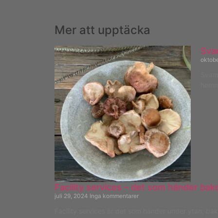
Mer att upptäcka
Sva
oktob
Svamp
hemma
Facility services – det som händer bak
juli 29, 2024
Inga kommentarer
Facility services är det som händer under ytan, bakom