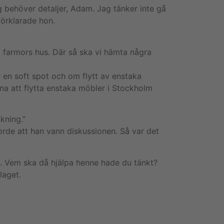
 behöver detaljer, Adam. Jag tänker inte gå
förklarade hon.
ill farmors hus. Där så ska vi hämta några
r en soft spot och om flytt av enstaka
tona att flytta enstaka möbler i Stockholm
kning.”
rde att han vann diskussionen. Så var det
lm. Vem ska då hjälpa henne hade du tänkt?
laget.