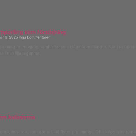
mpodling som försörjning
er 10, 2025
Inga kommentarer
odling är en viktig samhällsresurs i låginkomstländer. När jag börja
 i min lilla lägenhet,
om kulisserna
 kulisserna, som gör att allt flyter på smidigt. Ofta köps tjänsterna i