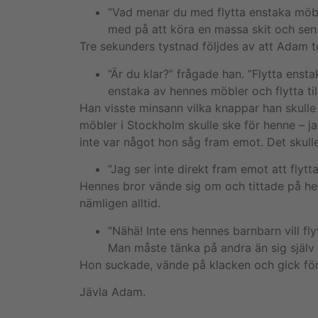
”Vad menar du med flytta enstaka möbl
med på att köra en massa skit och sen 
Tre sekunders tystnad följdes av att Adam t
”Är du klar?” frågade han. ”Flytta ensta
enstaka av hennes möbler och flytta til
Han visste minsann vilka knappar han skulle 
möbler i Stockholm skulle ske för henne – ja,
inte var något hon såg fram emot. Det skulle
”Jag ser inte direkt fram emot att flyt
Hennes bror vände sig om och tittade på he
nämligen alltid.
”Nähä! Inte ens hennes barnbarn vill f
Man måste tänka på andra än sig själv 
Hon suckade, vände på klacken och gick för a
Jävla Adam.