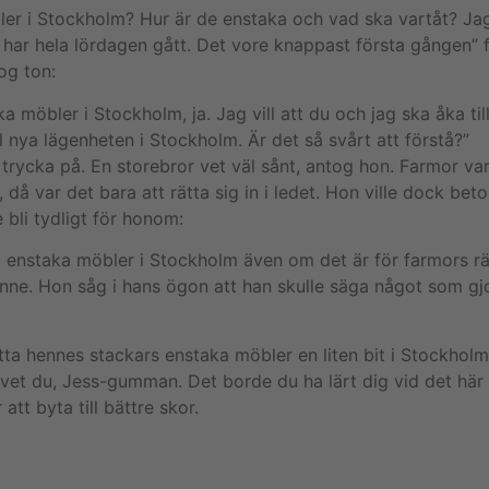
er i Stockholm? Hur är de enstaka och vad ska vartåt? Jag
har hela lördagen gått. Det vore knappast första gången” 
og ton:
ka möbler i Stockholm, ja. Jag vill att du och jag ska åka t
l nya lägenheten i Stockholm. Är det så svårt att förstå?”
trycka på. En storebror vet väl sånt, antog hon. Farmor va
 då var det bara att rätta sig in i ledet. Hon ville dock be
 bli tydligt för honom:
ta enstaka möbler i Stockholm även om det är för farmors rä
nne. Hon såg i hans ögon att han skulle säga något som gjo
lytta hennes stackars enstaka möbler en liten bit i Stockho
vet du, Jess-gumman. Det borde du ha lärt dig vid det här 
tt byta till bättre skor.