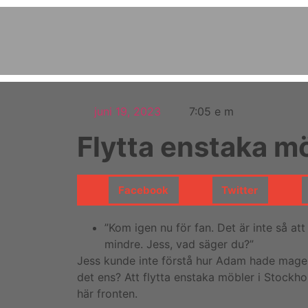
juni 19, 2023
7:05 e m
Flytta enstaka m
Facebook
Twitter
”Kom igen nu för fan. Det är inte så att
mindre. Jess, vad säger du?”
Jess kunde inte förstå hur Adam hade mage a
det ens? Att flytta enstaka möbler i Stockh
här fronten.