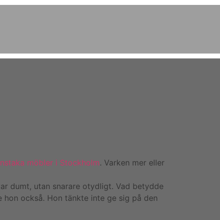
 enstaka möbler i Stockholm
. Varken mer eller
var dumt, utan snarare otydligt. Vad betydde
e hon också. Hon tänkte inte ge sig på den