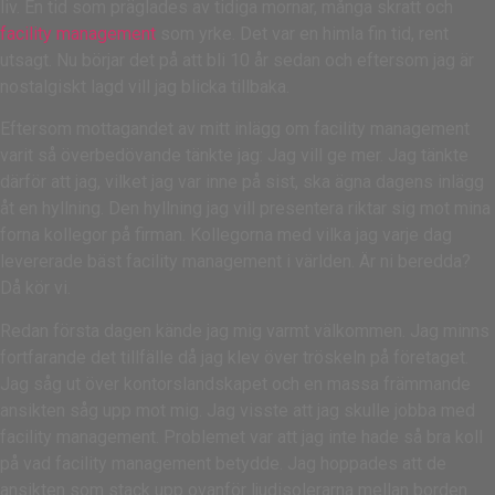
liv. En tid som präglades av tidiga mornar, många skratt och
facility management
som yrke. Det var en himla fin tid, rent
utsagt. Nu börjar det på att bli 10 år sedan och eftersom jag är
nostalgiskt lagd vill jag blicka tillbaka.
Eftersom mottagandet av mitt inlägg om facility management
varit så överbedövande tänkte jag: Jag vill ge mer. Jag tänkte
därför att jag, vilket jag var inne på sist, ska ägna dagens inlägg
åt en hyllning. Den hyllning jag vill presentera riktar sig mot mina
forna kollegor på firman. Kollegorna med vilka jag varje dag
levererade bäst facility management i världen. Är ni beredda?
Då kör vi.
Redan första dagen kände jag mig varmt välkommen. Jag minns
fortfarande det tillfälle då jag klev över tröskeln på företaget.
Jag såg ut över kontorslandskapet och en massa främmande
ansikten såg upp mot mig. Jag visste att jag skulle jobba med
facility management. Problemet var att jag inte hade så bra koll
på vad facility management betydde. Jag hoppades att de
ansikten som stack upp ovanför ljudisolerarna mellan borden