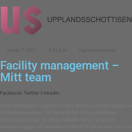
januari 7, 2021
8:43 e m
Inga kommentarer
Facility management –
Mitt team
Facebook
Twitter
LinkedIn
Vilket mottagande! Jag talar förstås om förra veckans inlägg om
facility management. Det var himla fint att höra så många
intresserade röster om detta oväntade tema. För er som
missade inlägget så handlade det alltså om en svunnen tid i mitt